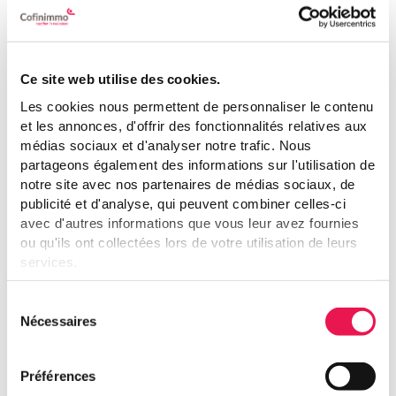
Ce site web utilise des cookies.
Les cookies nous permettent de personnaliser le contenu
et les annonces, d'offrir des fonctionnalités relatives aux
Genereer uw eigen rapport
médias sociaux et d'analyser notre trafic. Nous
partageons également des informations sur l'utilisation de
notre site avec nos partenaires de médias sociaux, de
publicité et d'analyse, qui peuvent combiner celles-ci
Over Cofinimmo
avec d'autres informations que vous leur avez fournies
ou qu'ils ont collectées lors de votre utilisation de leurs
services.
Boodschap aan de stakeholders
Voir notre déclaration relative aux cookies.
Sélection
Caring, Living and Working – Together in Real
Nécessaires
du
Estate
consentement
Kerncijfers op 31.12.2019
Préférences