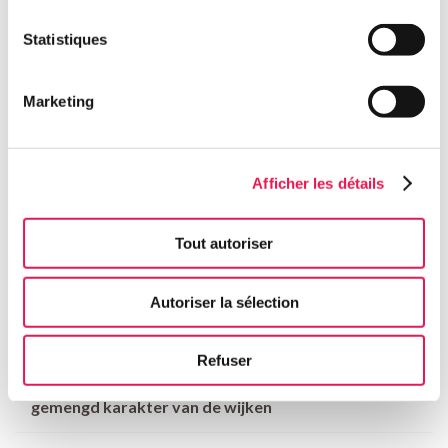
Belangrijke trends en hun invloed op de
Statistiques
materialiteitsmatrix
Waardeketen
Marketing
Dialoog met de stakeholders
Afficher les détails
Bedrijfsethiek
Tout autoriser
Rendabiliteit voor de beleggers en toegang tot
kapitaal
Autoriser la sélection
Innovatie
Refuser
Esthetiek, respect voor de openbare ruimte en
gemengd karakter van de wijken